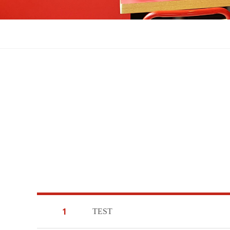
TEST
1